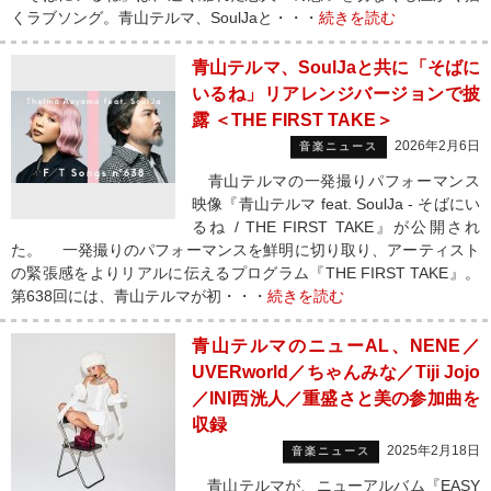
くラブソング。青山テルマ、SoulJaと・・・
続きを読む
青山テルマ、SoulJaと共に「そばに
いるね」リアレンジバージョンで披
露 ＜THE FIRST TAKE＞
2026年2月6日
音楽ニュース
青山テルマの一発撮りパフォーマンス
映像『青山テルマ feat. SoulJa - そばにい
るね / THE FIRST TAKE』が公開され
た。 一発撮りのパフォーマンスを鮮明に切り取り、アーティスト
の緊張感をよりリアルに伝えるプログラム『THE FIRST TAKE』。
第638回には、青山テルマが初・・・
続きを読む
青山テルマのニューAL、NENE／
UVERworld／ちゃんみな／Tiji Jojo
／INI西洸人／重盛さと美の参加曲を
収録
2025年2月18日
音楽ニュース
青山テルマが、ニューアルバム『EASY