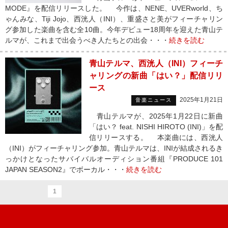
MODE』を配信リリースした。 今作は、NENE、UVERworld、ち
ゃんみな、Tiji Jojo、西洸人（INI）、重盛さと美がフィーチャリン
グ参加した楽曲を含む全10曲。今年デビュー18周年を迎えた青山テ
ルマが、これまで出会うべき人たちとの出会・・・
続きを読む
青山テルマ、西洸人（INI）フィーチ
ャリングの新曲「はい？」配信リリ
ース
2025年1月21日
音楽ニュース
青山テルマが、2025年1月22日に新曲
「はい？ feat. NISHI HIROTO (INI)」を配
信リリースする。 本楽曲には、西洸人
（INI）がフィーチャリング参加。青山テルマは、INIが結成されるき
っかけとなったサバイバルオーディション番組『PRODUCE 101
JAPAN SEASON2』でボーカル・・・
続きを読む
1