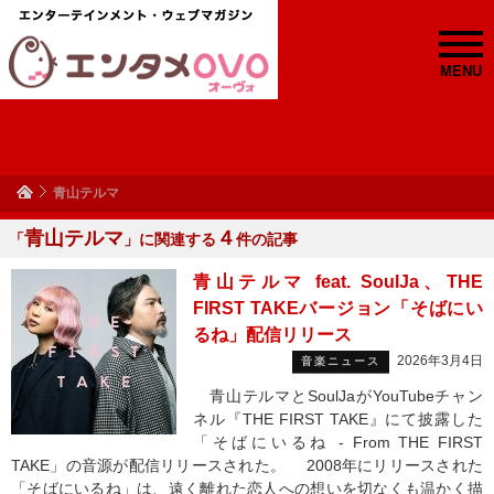
MENU
青山テルマ
青山テルマ
４
「
」に関連する
件の記事
青山テルマ feat. SoulJa、THE
FIRST TAKEバージョン「そばにい
るね」配信リリース
2026年3月4日
音楽ニュース
青山テルマとSoulJaがYouTubeチャン
ネル『THE FIRST TAKE』にて披露した
「そばにいるね - From THE FIRST
TAKE」の音源が配信リリースされた。 2008年にリリースされた
「そばにいるね」は、遠く離れた恋人への想いを切なくも温かく描