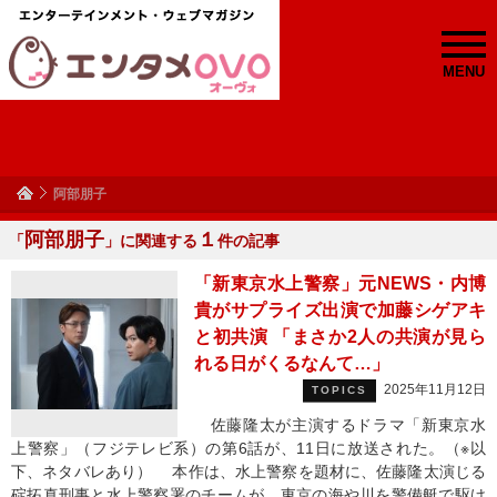
MENU
阿部朋子
阿部朋子
１
「
」に関連する
件の記事
「新東京水上警察」元NEWS・内博
貴がサプライズ出演で加藤シゲアキ
と初共演 「まさか2人の共演が見ら
れる日がくるなんて…」
2025年11月12日
TOPICS
佐藤隆太が主演するドラマ「新東京水
上警察」（フジテレビ系）の第6話が、11日に放送された。（※以
下、ネタバレあり） 本作は、水上警察を題材に、佐藤隆太演じる
碇拓真刑事と水上警察署のチームが、東京の海や川を警備艇で駆け