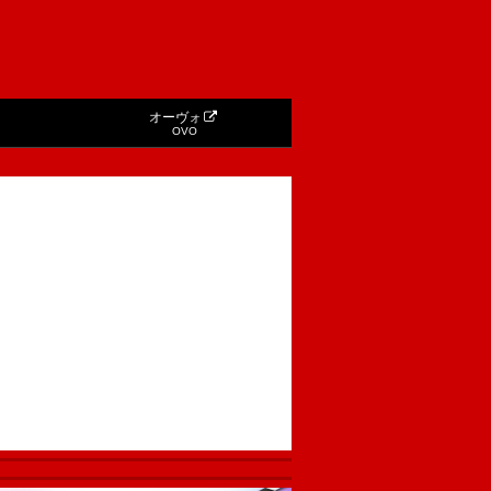
オーヴォ
OVO