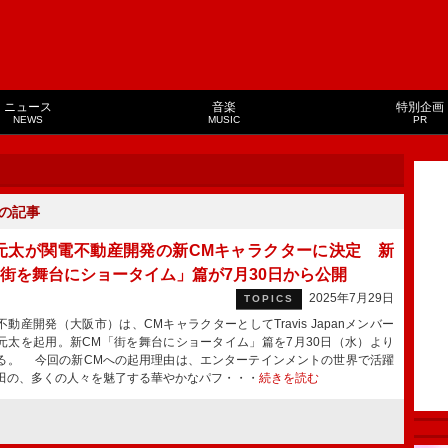
ニュース
音楽
特別企画
NEWS
MUSIC
PR
の記事
元太が関電不動産開発の新CMキャラクターに決定 新
「街を舞台にショータイム」篇が7月30日から公開
2025年7月29日
TOPICS
動産開発（大阪市）は、CMキャラクターとしてTravis Japanメンバー
元太を起用。新CM「街を舞台にショータイム」篇を7月30日（水）より
る。 今回の新CMへの起用理由は、エンターテインメントの世界で活躍
田の、多くの人々を魅了する華やかなパフ・・・
続きを読む