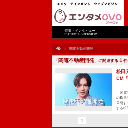
特集・インタビュー
FEATURE & INTERVIEW
関電不動産開発
関電不動産開発
１
「
」に関連する
件
松田
CM
関電不
の松田
公開す
する松
1