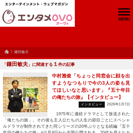
MENU
鎌田敏夫
鎌田敏夫
１
「
」に関連する
件の記事
中村雅俊「ちょっと同窓会に顔を出
すようなつもりで今の3人の姿も見
てほしいなと思います」『五十年目
の俺たちの旅』【インタビュー】
2026年1月7日
インタビュー
1975年に連続ドラマとして放送された
「俺たちの旅」。その後も主人公たちの人生の節目ごとにスペシャ
ルドラマが制作されてきた同シリーズの20年ぶりとなる続編『五十
年目の俺たちの旅』が1月9日から全国公開される。70代を迎えたカ