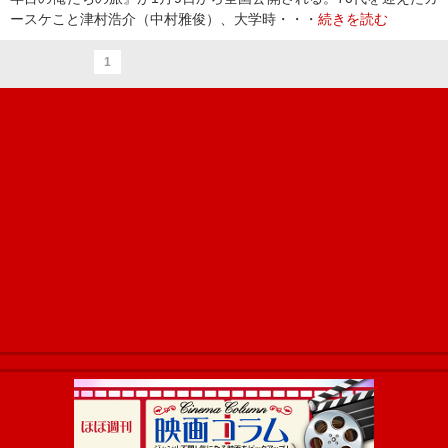
ースケこと津村浩介（中村雅俊）、大学時・・・
続きを読む
1