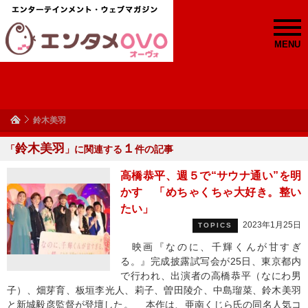
MENU
鈴木美羽
鈴木美羽
１
「
」に関連する
件の記事
高橋恭平、週５で“サウナ通い”を明
かす 「めちゃくちゃ大好き。整い
たい」
2023年1月25日
TOPICS
映画『なのに、千輝くんが甘すぎ
る。』完成披露試写会が25日、東京都内
で行われ、出演者の高橋恭平（なにわ男
子）、畑芽育、板垣李光人、莉子、曽田陵介、中島瑠菜、鈴木美羽
と新城毅彦監督が登壇した。 本作は、亜南くじら氏の同名人気コ