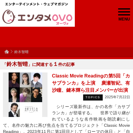
MENU
鈴木智晴
鈴木智晴
１
「
」に関連する
件の記事
Classic Movie Readingの第5回「カ
サブランカ」を上演 廣瀬智紀、有
沙瞳、鍵本輝ら注目メンバーが出演
2025年7月22日
TOPICS
シリーズ最新作は、かの名作「カサブ
ランカ」が登場する。 世界で語り継が
れているような名作映画を朗読劇にし
て、名作の魅力に再び焦点を当てるプロジェクト「Classic Movie
Reading」。2023年11月に第1回目として「ローマの休日」と「自