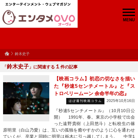
MENU
鈴木史子
鈴木史子
１
「
」に関連する
件の記事
【映画コラム】初恋の切なさを描い
た『秒速5センチメートル』と『ス
トロベリームーン 余命半年の恋』
2025年10月16日
ほぼ週刊映画コラム
『秒速5センチメートル』（10月10日公
開） 1991年、春。東京の小学校で出会
った遠野貴樹（上田悠斗）と転校生の篠
原明里（白山乃愛）は、互いの孤独を癒やすかのように心を通わせ
ていくが、卒業と同時に明里は栃木に引っ越してしまう。 中学1