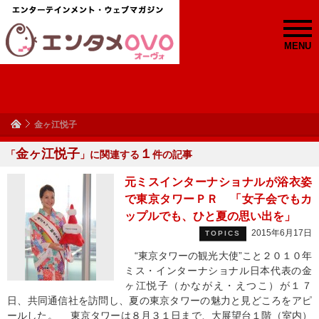
MENU
金ヶ江悦子
金ヶ江悦子
１
「
」に関連する
件の記事
元ミスインターナショナルが浴衣姿
で東京タワーＰＲ 「女子会でもカ
ップルでも、ひと夏の思い出を」
2015年6月17日
TOPICS
“東京タワーの観光大使”こと２０１０年
ミス・インターナショナル日本代表の金
ヶ江悦子（かながえ・えつこ）が１７
日、共同通信社を訪問し、夏の東京タワーの魅力と見どころをアピ
ールした。 東京タワーは８月３１日まで、大展望台１階（室内）