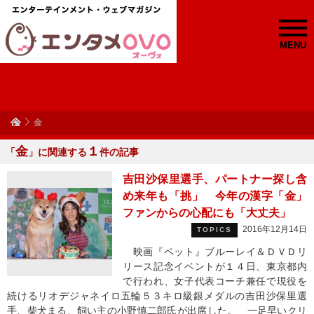
MENU
金
金
１
「
」に関連する
件の記事
吉田沙保里選手、パートナー探し含
め来年も「挑」 今年の漢字「金」
ファンからの心配にも「大丈夫」
2016年12月14日
TOPICS
映画『ペット』ブルーレイ＆ＤＶＤリ
リース記念イベントが１４日、東京都内
で行われ、女子代表コーチ兼任で現役を
続けるリオデジャネイロ五輪５３キロ級銀メダルの吉田沙保里選
手、柴犬まる、飼い主の小野慎二郎氏が出席した。 一足早いクリ