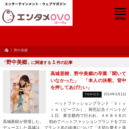
MENU
野中美郷
野中美郷
１
「
」に関連する
件の記事
高城亜樹、野中美郷の卒業「聞いて
いなかった」 「本人の決断。背中
を押してあげたい」
2014年3月1日
TOPICS
ペットファッションブランド「Ｖｉｖ
ｒｅ（ビーブル）」発売記念イベントが
１日、東京都内で行われ、ＡＫＢ４８の
高城亜樹が登壇した。 初めてペットファッションブランドをプロ
デュースした高城は、ブランド名の由来について「大切な愛犬と幸