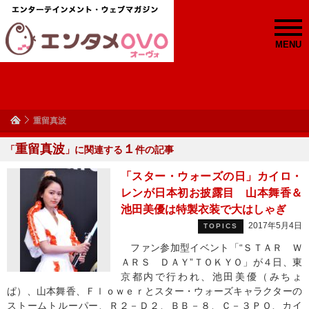
MENU
重留真波
重留真波
１
「
」に関連する
件の記事
「スター・ウォーズの日」カイロ・
レンが日本初お披露目 山本舞香＆
池田美優は特製衣装で大はしゃぎ
2017年5月4日
TOPICS
ファン参加型イベント「“ＳＴＡＲ Ｗ
ＡＲＳ ＤＡＹ”ＴＯＫＹＯ」が４日、東
京都内で行われ、池田美優（みちょ
ぱ）、山本舞香、Ｆｌｏｗｅｒとスター・ウォーズキャラクターの
ストームトルーパー、Ｒ２－Ｄ２、ＢＢ－８、Ｃ－３ＰＯ、カイ