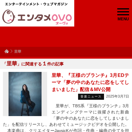
MENU
里華
里華
１
「
」に関連する
件の記事
里華、『王様のブランチ』3月EDテ
ーマ「夢の中のあなたに恋をしてし
まいました」配信＆MV公開
2025年3月7日
音楽ニュース
里華が、TBS系『王様のブランチ』3月
エンディングテーマに抜擢された新曲
「夢の中のあなたに恋をしてしまいまし
た」を配信リリースし、あわせてミュージックビデオを公開した。
本楽曲は、クリエイターJaysicKが作詞・作曲・編曲の全てを担