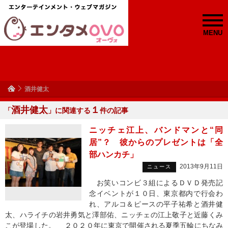
MENU
酒井健太
酒井健太
１
「
」に関連する
件の記事
ニッチェ江上、バンドマンと“同
居”？ 彼からのプレゼントは「全
部ハンカチ」
2013年9月11日
ニュース
お笑いコンビ３組によるＤＶＤ発売記
念イベントが１０日、東京都内で行会わ
れ、アルコ＆ピースの平子祐希と酒井健
太、ハライチの岩井勇気と澤部佑、ニッチェの江上敬子と近藤くみ
こが登場した。 ２０２０年に東京で開催される夏季五輪にちなみ