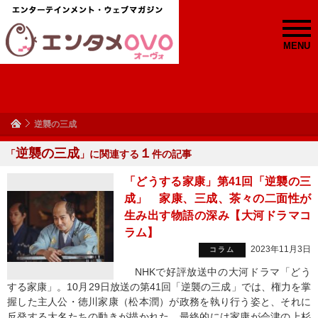
MENU
逆襲の三成
逆襲の三成
１
「
」に関連する
件の記事
「どうする家康」第41回「逆襲の三
成」 家康、三成、茶々の二面性が
生み出す物語の深み【大河ドラマコ
ラム】
2023年11月3日
コラム
NHKで好評放送中の大河ドラマ「どう
する家康」。10月29日放送の第41回「逆襲の三成」では、権力を掌
握した主人公・徳川家康（松本潤）が政務を執り行う姿と、それに
反発する大名たちの動きが描かれた。最終的には家康が会津の上杉