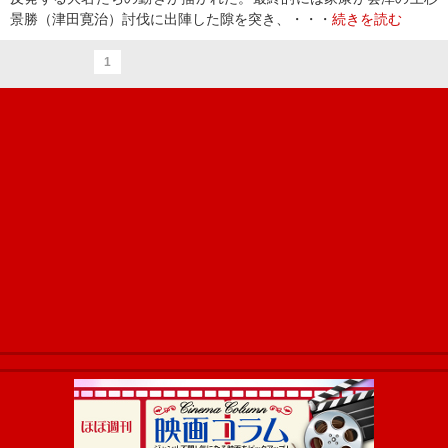
景勝（津田寛治）討伐に出陣した隙を突き、・・・
続きを読む
1