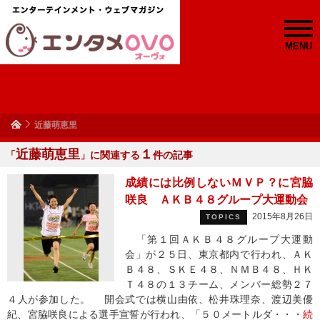
MENU
近藤萌恵里
近藤萌恵里
１
「
」に関連する
件の記事
成績には比例しないＭＶＰ？に宮脇
咲良 ＡＫＢ４８グループ大運動会
2015年8月26日
TOPICS
「第１回ＡＫＢ４８グループ大運動
会」が２５日、東京都内で行われ、ＡＫ
Ｂ４８、ＳＫＥ４８、ＮＭＢ４８、ＨＫ
Ｔ４８の１３チーム、メンバー総勢２７
４人が参加した。 開会式では横山由依、松井珠理奈、渡辺美優
紀、宮脇咲良による選手宣誓が行われ、「５０メートルダ・・・
続