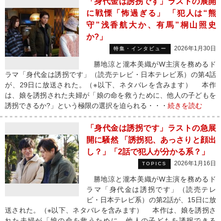
「身代金は誘拐です」ラストの展開
に戦慄「怖過ぎる」 「犯人は“熊
守”浅香航大か、有馬”桐山照史
か?」
2026年1月30日
特集・インタビュー
勝地涼と瀧本美織がW主演を務めるド
ラマ「身代金は誘拐です」（読売テレビ・日本テレビ系）の第4話
が、29日に放送された。（※以下、ネタバレを含みます） 本作
は、娘を誘拐された夫婦が「娘の命を救うために、他人の子どもを
誘拐できるか?」という極限の選択を迫られる・・・
続きを読む
「身代金は誘拐です」ラストの急展
開に騒然 「誘拐犯、あっさりと顔出
し？」「2話で犯人が分かる系？」
2026年1月16日
TOPICS
勝地涼と瀧本美織がW主演を務めるド
ラマ「身代金は誘拐です」（読売テレ
ビ・日本テレビ系）の第2話が、15日に放
送された。（※以下、ネタバレを含みます） 本作は、娘を誘拐さ
れた夫婦が「娘の命を救うために、他人の子どもを誘拐できる