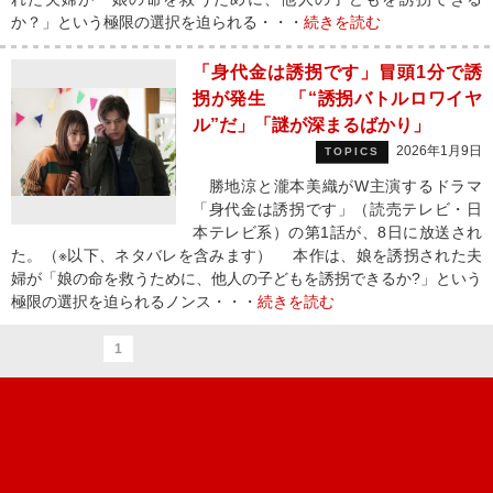
か？」という極限の選択を迫られる・・・
続きを読む
「身代金は誘拐です」冒頭1分で誘
拐が発生 「“誘拐バトルロワイヤ
ル”だ」「謎が深まるばかり」
2026年1月9日
TOPICS
勝地涼と瀧本美織がW主演するドラマ
「身代金は誘拐です」（読売テレビ・日
本テレビ系）の第1話が、8日に放送され
た。（※以下、ネタバレを含みます） 本作は、娘を誘拐された夫
婦が「娘の命を救うために、他人の子どもを誘拐できるか?」という
極限の選択を迫られるノンス・・・
続きを読む
1