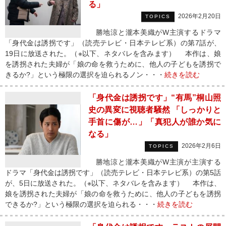
る」
2026年2月20日
TOPICS
勝地涼と瀧本美織がW主演するドラマ
「身代金は誘拐です」（読売テレビ・日本テレビ系）の第7話が、
19日に放送された。（※以下、ネタバレを含みます） 本作は、娘
を誘拐された夫婦が「娘の命を救うために、他人の子どもを誘拐で
きるか?」という極限の選択を迫られるノン・・・
続きを読む
「身代金は誘拐です」“有馬”桐山照
史の異変に視聴者騒然 「しっかりと
手首に傷が…」「真犯人が誰か気に
なる」
2026年2月6日
TOPICS
勝地涼と瀧本美織がW主演が主演する
ドラマ「身代金は誘拐です」（読売テレビ・日本テレビ系）の第5話
が、5日に放送された。（※以下、ネタバレを含みます） 本作は、
娘を誘拐された夫婦が「娘の命を救うために、他人の子どもを誘拐
できるか?」という極限の選択を迫られる・・・
続きを読む