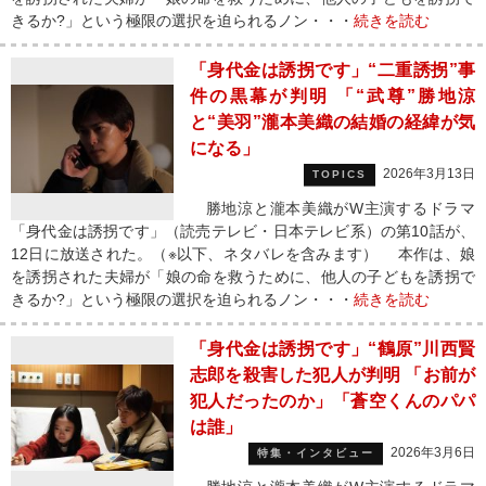
きるか?」という極限の選択を迫られるノン・・・
続きを読む
「身代金は誘拐です」“二重誘拐”事
件の黒幕が判明 「“武尊”勝地涼
と“美羽”瀧本美織の結婚の経緯が気
になる」
2026年3月13日
TOPICS
勝地涼と瀧本美織がW主演するドラマ
「身代金は誘拐です」（読売テレビ・日本テレビ系）の第10話が、
12日に放送された。（※以下、ネタバレを含みます） 本作は、娘
を誘拐された夫婦が「娘の命を救うために、他人の子どもを誘拐で
きるか?」という極限の選択を迫られるノン・・・
続きを読む
「身代金は誘拐です」“鶴原”川西賢
志郎を殺害した犯人が判明 「お前が
犯人だったのか」「蒼空くんのパパ
は誰」
2026年3月6日
特集・インタビュー