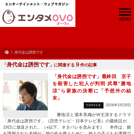
MENU
身代金は誘拐です
身代金は誘拐です
９
「
」に関連する
件の記事
「身代金は誘拐です」最終回 京子
を殺害した犯人が判明 武尊“勝地
涼”ら家族の決断に「予想外の結
末」
2026年3月20日
TOPICS
勝地涼と瀧本美織がW主演するドラマ
「身代金は誘拐です」（読売テレビ・日本テレビ系）の最終話が、
19日に放送された。（※以下、ネタバレを含みます） 本作は、娘
を誘拐された夫婦が「娘の命を救うために、他人の子どもを誘拐で