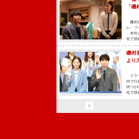
「磯
磯村勇
レ・フ
本作は
化で揺
磯村
より
ドラマ
内で行
持つが
化で揺
1