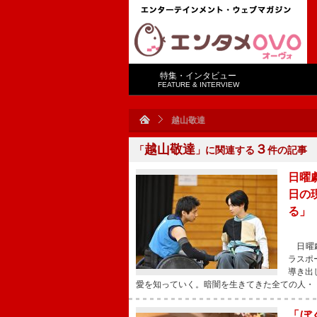
特集・インタビュー
FEATURE & INTERVIEW
越山敬達
越山敬達
３
「
」に関連する
件の記事
日曜
日の
る」
日曜劇
ラスポ
導き出
愛を知っていく。暗闇を生きてきた全ての人・
「ぼ