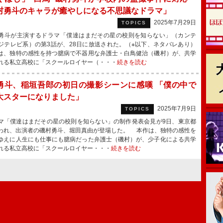
村勇斗のキャラが癒やしになる不思議なドラマ」
2025年7月29日
TOPICS
斗が主演するドラマ「僕達はまだその星の校則を知らない」（カンテ
ジテレビ系）の第3話が、28日に放送された。（※以下、ネタバレあり）
、独特の感性を持つ臆病で不器用な弁護士・白鳥健治（磯村）が、共学
れる私立高校に「スクールロイヤー（・・・
続きを読む
勇斗、稲垣吾郎の初日の撮影シーンに感嘆 「僕の中で
大スターになりました」
2025年7月9日
TOPICS
「僕達はまだその星の校則を知らない」の制作発表会見が9日、東京都
われ、出演者の磯村勇斗、堀田真由が登場した。 本作は、独特の感性を
ゆえに人生にも仕事にも臆病だった弁護士（磯村）が、少子化による共学
れる私立高校に「スクールロイヤー・・・
続きを読む