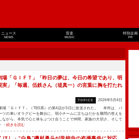
ニュース
音楽
特別企画
NEWS
MUSIC
PR
劇場「ＧＩＦＴ」「昨日の夢は、今日の希望であり、明
現実」「毎週、伍鉄さん（堤真一）の言葉に胸を打たれ
2026年5月4日
TOPICS
場「ＧＩＦＴ」（TBS系）の第4話が3日に放送された。 本作は、パ
ーツの車いすラグビーを舞台に、弱小チームに立ちはだかる難問の答えを
しながら、本気で心と体をぶつけ合うことで仲間、家族の大切さ、そして
・・
続きを読む
くほし」“白鳥”磯村勇斗が学校内の盗撮事件に対応