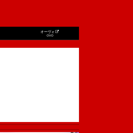
オーヴォ
OVO