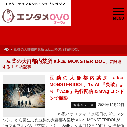
MENU
豆柴の大群都内某所 a.k.a. MONSTERIDOL
豆柴の大群都内某所 a.k.a. MONSTERIDOL
「
」に関連
１
する
件の記事
豆柴の大群都内某所 a.k.a.
MONSTERIDOL、1stAL『突破』よ
り「Walk」先行配信＆MVはロンド
ンで撮影
2024年12月20日
音楽ニュース
TBS系バラエティ『水曜日のダウンタ
ウン』から誕生した豆柴の大群都内某所 a.k.a. MONSTERIDOLが、
1stフルアルバム『突破』より「Walk」を本日12月20日に先行配信