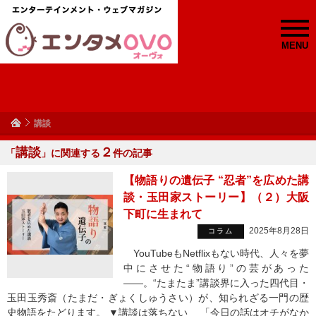
MENU
講談
講談
２
「
」に関連する
件の記事
【物語りの遺伝子 “忍者”を広めた講
談・玉田家ストーリー】（２）大阪
下町に生まれて
2025年8月28日
コラム
YouTubeもNetflixもない時代、人々を夢
中にさせた“物語り”の芸があった
——。“たまたま”講談界に入った四代目・
玉田玉秀斎（たまだ・ぎょくしゅうさい）が、知られざる一門の歴
史物語をたどります。 ▼講談は落ちない 「今日の話はオチがなか