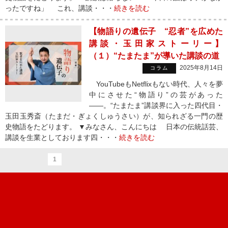
ったですね」 これ、講談・・・
続きを読む
【物語りの遺伝子 “忍者”を広めた
講談・玉田家ストーリー】
（１）“たまたま”が導いた講談の道
2025年8月14日
コラム
YouTubeもNetflixもない時代、人々を夢
中にさせた“物語り”の芸があった
——。“たまたま”講談界に入った四代目・
玉田玉秀斎（たまだ・ぎょくしゅうさい）が、知られざる一門の歴
史物語をたどります。 ▼みなさん、こんにちは 日本の伝統話芸、
講談を生業としております四・・・
続きを読む
1