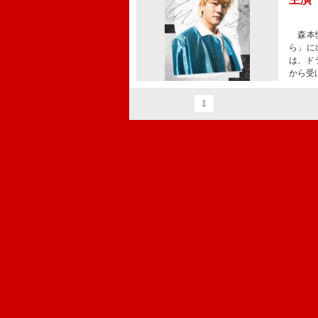
森本慎
ら」に
は、ド
から受
1