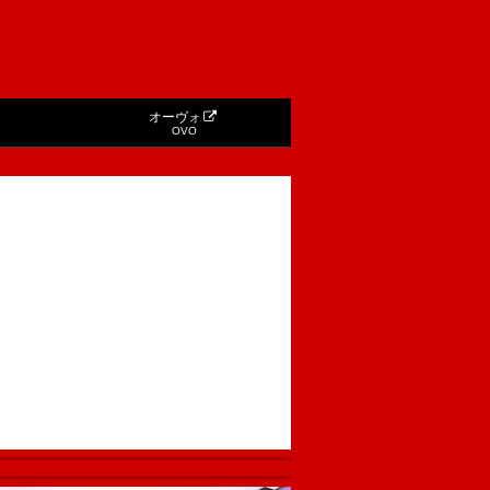
オーヴォ
OVO