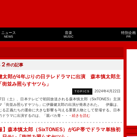
ニュース
音楽
特別企画
NEWS
MUSIC
PR
２
る
件の記事
健太郎が4年ぶりの日テレドラマに出演 森本慎太郎主
「街並み照らすヤツら」
2024年4月22日
TOPICS
7日（土）、日本テレビで初回放送される森本慎太郎（SixTONES）主演
マ「街並み照らすヤツら」に伊藤健太郎の出演が発表された。 伊藤は、
じる正義たちの運命に大きな影響を与える重要人物として登場する。日本
のドラマに出演するのは、「親バカ青・・・
続きを読む
報】森本慎太郎（SixTONES）がGP帯でドラマ単独初
 日テレ「街並み照らすヤツら」