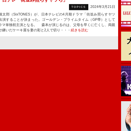
2024年3月21日
TOPICS
太郎（SixTONES）が、日本テレビの4月期ドラマ「街並み照らすヤツ
出演することが決まった。ゴールデン・プライムタイム（GP帯）として
ラマ単独初主演となる。 森本が演じるのは、父母を早くに亡くし、両親
け継いだケーキ屋を妻の彩と2人で切り・・・
続きを読む