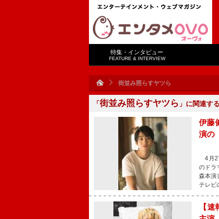
特集・インタビュー
FEATURE & INTERVIEW
街並み照らすヤツら
街並み照らすヤツら
「
」に関連す
伊藤
演の
4月2
のドラ
森本演
テレビ
【速
主演