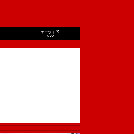
オーヴォ
OVO