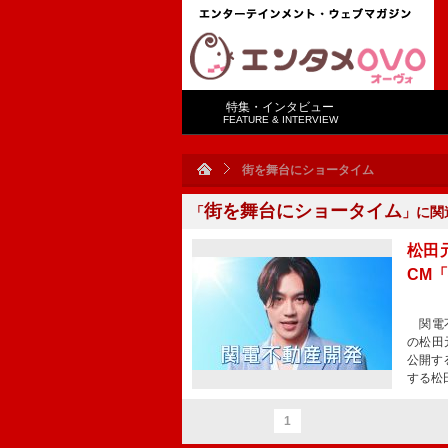
特集・インタビュー
FEATURE & INTERVIEW
街を舞台にショータイム
街を舞台にショータイム
「
」に関
松田
CM
関電不
の松田
公開す
する松
1