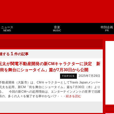
ニュース
音楽
特別企画
NEWS
MUSIC
PR
１
連する
件の記事
元太が関電不動産開発の新CMキャラクターに決定 新
「街を舞台にショータイム」篇が7月30日から公開
2025年7月29日
TOPICS
動産開発（大阪市）は、CMキャラクターとしてTravis Japanメンバー
元太を起用。新CM「街を舞台にショータイム」篇を7月30日（水）より
る。 今回の新CMへの起用理由は、エンターテインメントの世界で活躍
田の、多くの人々を魅了する華やかなパフ・・・
続きを読む