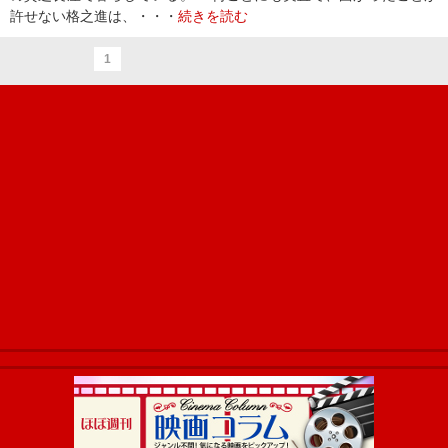
許せない格之進は、・・・
続きを読む
1