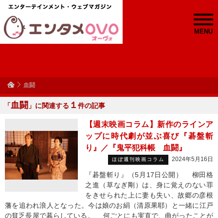
MENU
血闘
血闘
１
「
」に関連する
件の記事
【週末映画コラム】新作のラインア
ップに時代劇が並ぶ喜び『碁盤斬
り』／『鬼平犯科帳 血闘』
2024年5月16日
ほぼ週刊映画コラム
『碁盤斬り』（5月17日公開） 柳田格
之進（草なぎ剛）は、身に覚えのない罪
をきせられた上に妻も失い、故郷の彦根
藩を追われ浪人となった。今は娘のお絹（清原果耶）と一緒に江戸
の貧乏長屋で暮らしている。 何ごとにも実直で、曲がったことが