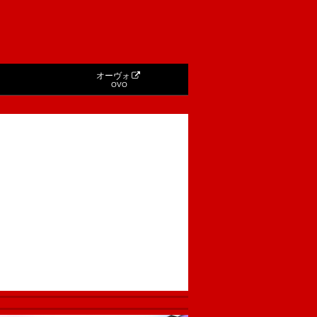
オーヴォ
OVO