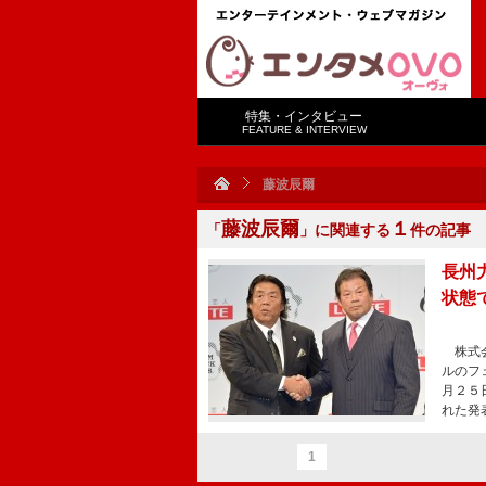
特集・インタビュー
FEATURE & INTERVIEW
藤波辰爾
藤波辰爾
１
「
」に関連する
件の記事
長州
状態
株式会
ルのフ
月２５
れた発
1