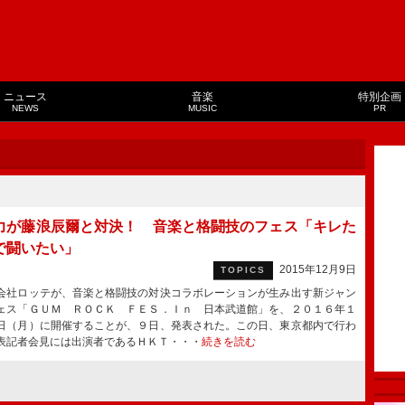
ニュース
音楽
特別企画
NEWS
MUSIC
PR
力が藤浪辰爾と対決！ 音楽と格闘技のフェス「キレた
で闘いたい」
2015年12月9日
TOPICS
社ロッテが、音楽と格闘技の対決コラボレーションが生み出す新ジャン
ェス「ＧＵＭ ＲＯＣＫ ＦＥＳ．Ｉｎ 日本武道館」を、２０１６年１
日（月）に開催することが、９日、発表された。この日、東京都内で行わ
表記者会見には出演者であるＨＫＴ・・・
続きを読む