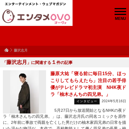
MENU
藤沢志月
藤沢志月
１
「
」に関連する
件の記事
藤原大祐「寝る前に毎日15分、ほっ
こりしてもらえたら」注目の若手俳
優がテレビドラマ初主演 NHK夜ド
ラ「柚木さんちの四兄弟。」
2024年5月16日
インタビュー
5月27日から放送開始となるNHKの夜ド
ラ「柚木さんちの四兄弟。」は、藤沢志月氏の同名コミックを原作
に、2年前に事故で両親を亡くした男だけの柚木家四兄弟の日常を描
いた温かな物語だ。本作で、高校教師として働く四兄弟の長男・柚