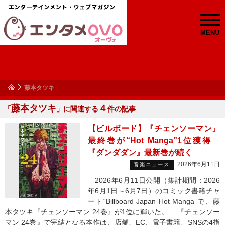
MENU
藤本タツキ
藤本タツキ
４
「
」に関連する
件の記事
【ビルボード】『チェンソーマン』
最終巻が“Hot Manga”1位獲得
『ダンダダン』最新巻が続く
2026年6月11日
音楽ニュース
2026年6月11日公開（集計期間：2026
年6月1日～6月7日）のコミック書籍チャ
ート“Billboard Japan Hot Manga”で、藤
本タツキ『チェンソーマン 24巻』が1位に輝いた。 『チェンソー
マン 24巻』で完結となる本作は、店舗、EC、電子書籍、SNSの4指