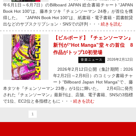
年6月1日～6月7日）のBillboard JAPAN 総合書籍チャート“JAPAN
Book Hot 100”は、藤本タツキ『チェンソーマン 24巻』が首位を獲
得した。 “JAPAN Book Hot 100”は、紙書籍・電子書籍・図書館貸
出などのサブスクリプション・SNSでの評判・・・
続きを読む
【ビルボード】『チェンソーマン』
新刊が“Hot Manga”堂々の首位 8
作品がトップ10初登場
2026年2月12日
音楽ニュース
2026年2月12日公開（集計期間：2026
年2月2日～2月8日）のコミック書籍チャ
ート“Billboard Japan Hot Manga”で、藤
本タツキ『チェンソーマン 23巻』が1位に輝いた。 2月4日に発売
された『チェンソーマン』最新刊は、店舗、電子書籍、SNSの3指標
で1位、EC2位と各指標ともに・・・
続きを読む
1