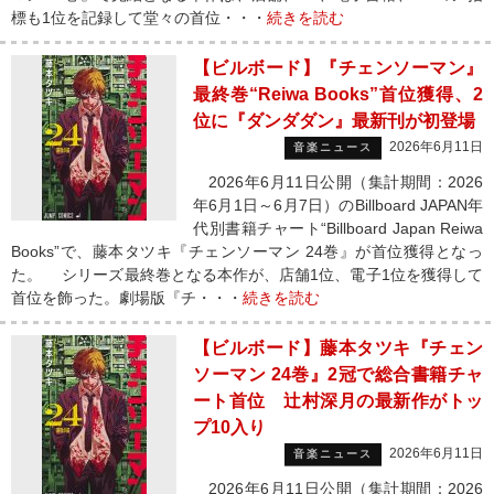
標も1位を記録して堂々の首位・・・
続きを読む
【ビルボード】『チェンソーマン』
最終巻“Reiwa Books”首位獲得、2
位に『ダンダダン』最新刊が初登場
2026年6月11日
音楽ニュース
2026年6月11日公開（集計期間：2026
年6月1日～6月7日）のBillboard JAPAN年
代別書籍チャート“Billboard Japan Reiwa
Books”で、藤本タツキ『チェンソーマン 24巻』が首位獲得となっ
た。 シリーズ最終巻となる本作が、店舗1位、電子1位を獲得して
首位を飾った。劇場版『チ・・・
続きを読む
【ビルボード】藤本タツキ『チェン
ソーマン 24巻』2冠で総合書籍チャ
ート首位 辻村深月の最新作がトッ
プ10入り
2026年6月11日
音楽ニュース
2026年6月11日公開（集計期間：2026