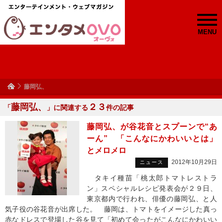
MENU
藤岡弘、
藤岡弘、
２３
「
」に関連する
件の記事
藤岡弘、が谷花音とスプーンで“あ
ーん” 「こんなにかわいいとは」
とメロメロ
2012年10月29日
ニュース
タキイ種苗「桃太郎トマトレストラ
ン」スペシャルレシピ発表会が２９日、
東京都内で行われ、俳優の藤岡弘、と人
気子役の谷花音が出席した。 藤岡は、トマトをイメージした真っ
赤なドレスで登場した谷を見て「初めて会ったがこんなにかわいい