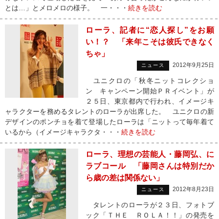
とは…」とメロメロの様子。 一・・・
続きを読む
ローラ、記者に“恋人探し”をお願
い！？ 「来年こそは彼氏できなく
ちゃ」
2012年9月25日
ニュース
ユニクロの「秋冬ニットコレクショ
ン キャンペーン開始ＰＲイベント」が
２５日、東京都内で行われ、イメージキ
ャラクターを務めるタレントのローラが出席した。 ユニクロの新
デザインのポンチョを着て登場したローラは「ニットって毎年着て
いるから（イメージキャラクタ・・・
続きを読む
ローラ、理想の芸能人・藤岡弘、に
ラブコール 「藤岡さんは特別だか
ら歳の差は関係ない」
2012年8月23日
ニュース
タレントのローラが２３日、フォトブ
ック「ＴＨＥ ＲＯＬＡ！！」の発売を