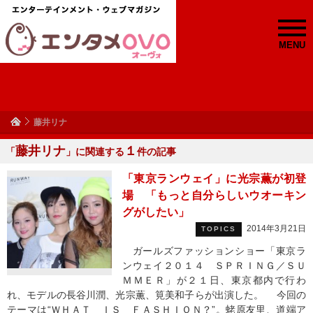
MENU
藤井リナ
藤井リナ
１
「
」に関連する
件の記事
「東京ランウェイ」に光宗薫が初登
場 「もっと自分らしいウオーキン
グがしたい」
2014年3月21日
TOPICS
ガールズファッションショー「東京ラ
ンウェイ２０１４ ＳＰＲＩＮＧ／ＳＵ
ＭＭＥＲ」が２１日、東京都内で行わ
れ、モデルの長谷川潤、光宗薫、筧美和子らが出演した。 今回の
テーマは“ＷＨＡＴ ＩＳ ＦＡＳＨＩＯＮ？”。蛯原友里、道端ア