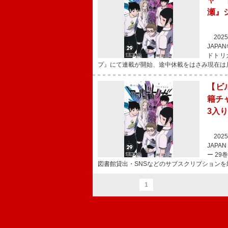
瀬』
2025
JAPA
ドトリ
プ』にて連載が開始、途中休載をはさみ現在は
【ビ
籍チ
3入り
2025
JAPA
ー 29
図書館貸出・SNSなどのサブスクリプションを
1