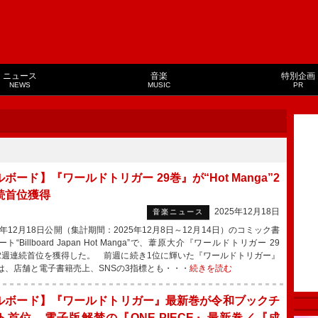
ニュース
音楽
特別企画
NEWS
MUSIC
PR
ボード】『ワールドトリガー 29巻』が“Hot Manga”2
続首位獲得
2025年12月18日
音楽ニュース
年12月18日公開（集計期間：2025年12月8日～12月14日）のコミック書
ト“Billboard Japan Hot Manga”で、葦原大介『ワールドトリガー 29
2週連続首位を獲得した。 前週に続き1位に輝いた『ワールドトリガー』
は、店舗と電子書籍売上、SNSの3指標とも・・・
続きを読む
ルボード】『ワールドトリガー』最新巻が令和ブックチ
ト首位 電子版解禁の『ONE PIECE』最新巻／『成