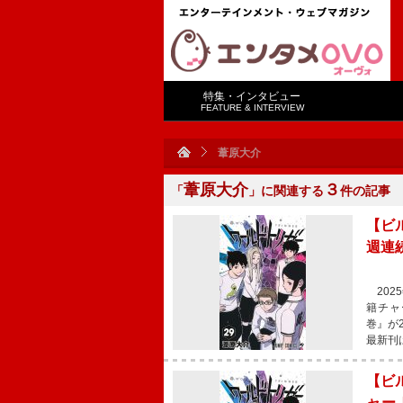
特集・インタビュー
FEATURE & INTERVIEW
葦原大介
葦原大介
３
「
」に関連する
件の記事
【ビル
週連
2025
籍チャー
巻』が
最新刊
【ビ
ャー