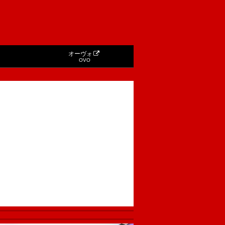
オーヴォ
OVO