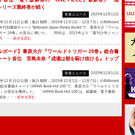
シリーズ最終巻が続く
2025年12月11日
音楽ニュース
年12月11日公開（集計期間：2025年12月1日～12月7日）のBillboard
N年代別書籍チャート“Billboard Japan Reiwa Books”で、葦原大介『ワール
ガー 29巻』が首位に輝いた。 同作は、2013年より『週刊少年ジャン
月・・・
続きを読む
ルボード】葦原大介『ワールドトリガー 29巻』総合書
ャート首位 宮島未奈『成瀬は都を駆け抜ける』トップ
2025年12月11日
音楽ニュース
年12月11日公開（集計期間：2025年12月1日～12月7日）のBillboard
N 総合書籍チャート“JAPAN Book Hot 100”で、葦原大介『ワールドトリガ
巻』が首位を獲得した。 “JAPAN Book Hot 100”は、紙書籍・電子書籍・
統合・・・
続きを読む