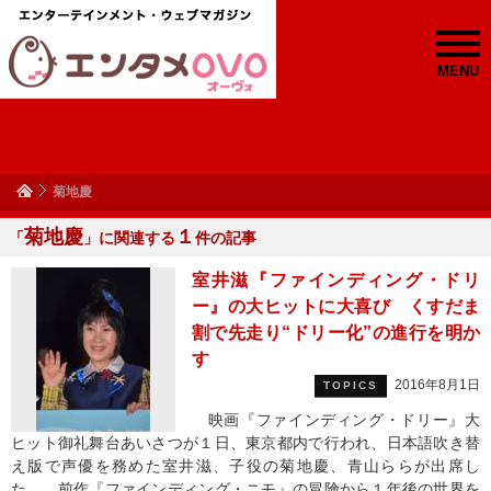
MENU
菊地慶
菊地慶
１
「
」に関連する
件の記事
室井滋『ファインディング・ドリ
ー』の大ヒットに大喜び くすだま
割で先走り“ドリー化”の進行を明か
す
2016年8月1日
TOPICS
映画『ファインディング・ドリー』大
ヒット御礼舞台あいさつが１日、東京都内で行われ、日本語吹き替
え版で声優を務めた室井滋、子役の菊地慶、青山ららが出席し
た。 前作『ファインディング・ニモ』の冒険から１年後の世界を