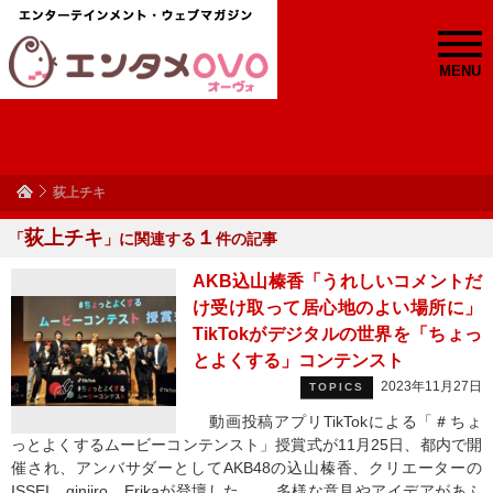
MENU
荻上チキ
荻上チキ
１
「
」に関連する
件の記事
AKB込山榛香「うれしいコメントだ
け受け取って居心地のよい場所に」
TikTokがデジタルの世界を「ちょっ
とよくする」コンテンスト
2023年11月27日
TOPICS
動画投稿アプリTikTokによる「＃ちょ
っとよくするムービーコンテンスト」授賞式が11月25日、都内で開
催され、アンバサダーとしてAKB48の込山榛香、クリエーターの
ISSEI、ginjiro、Erikaが登壇した。 多様な意見やアイデアがあふ