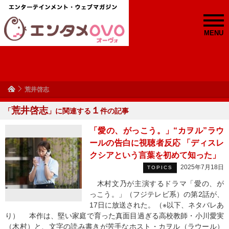
MENU
荒井啓志
荒井啓志
１
「
」に関連する
件の記事
「愛の、がっこう。」“カヲル”ラウ
ールの告白に視聴者反応 「ディスレ
クシアという言葉を初めて知った」
2025年7月18日
TOPICS
木村文乃が主演するドラマ「愛の、が
っこう。」（フジテレビ系）の第2話が、
17日に放送された。（※以下、ネタバレあ
り） 本作は、堅い家庭で育った真面目過ぎる高校教師・小川愛実
（木村）と、文字の読み書きが苦手なホスト・カヲル（ラウール）