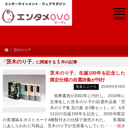
MENU
茨木のり子
茨木のり子
１
「
」に関連する
件の記事
茨木のり子、生誕100年を記念した
限定仕様の自選詩集が刊行
2026年6月29日
音楽ニュース
筑摩書房が2002年に刊行し、2010年に
文庫化した茨木のり子の自選作品集『茨
木のり子集 言の葉 全3冊セット』が、6月
12日の生誕100年を記念し、2026年限定
の美麗箱＆ポストカード4種類付きの仕様で発売された。 美麗箱
にあしらわれた写真は、茨木のり子が生前暮らしていた・・・
続き