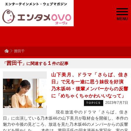
MENU
茜田千
茜田千
１
「
」に関連する
件の記事
山下美月、ドラマ「さらば、佳き
日」で兄を一途に思う妹役を好演
乃木坂46・後輩メンバーからの反響
に「めちゃくちゃかわいいなって」
2023年7月7日
TOPICS
現在放送中のドラマ「さらば、佳き
日」に出演している乃木坂46の山下美月が取材会を開催し、本作の
魅力や今後の見どころ、放送を見た乃木坂46のメンバーからの反響
などを明かした。 本作は、茜田千氏の同名漫画を実写化。実の兄