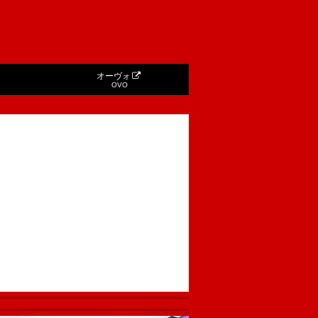
オーヴォ
OVO