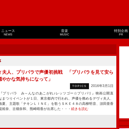
ニュース
音楽
特別企画
NEWS
MUSIC
PR
事
ィ夫人、プリパラで声優初挑戦 「プリパラを見て安ら
穏やかな気持ちになって」
2016年3月1日
TOPICS
プリパラ み～んなのあこがれ♪レッツゴー☆プリパリ』映画公開直
なまつりイベントが１日、東京都内で行われ、声優を務めるデヴィ夫人、
海夏、主題歌「チキンＬＩＮＥ」を歌うＳＫＥ４８の高柳明音、須田亜香
籠裕奈、古畑奈和、熊崎晴香が出席した・・・
続きを読む