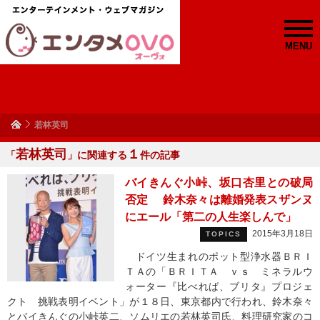
MENU
若林英司
若林英司
１
「
」に関連する
件の記事
バイきんぐ小峠、坂口杏里との破局
否定 鈴木奈々は離婚発表スザンヌ
にエール「第二の人生楽しんで」
2015年3月18日
TOPICS
ドイツ生まれのポット型浄水器ＢＲＩ
ＴＡの「ＢＲＩＴＡ ｖｓ ミネラルウ
ォーター『比べれば、ブリタ』プロジェ
クト 挑戦表明イベント」が１８日、東京都内で行われ、鈴木奈々
とバイきんぐの小峠英二、ソムリエの若林英司氏、料理研究家のコ