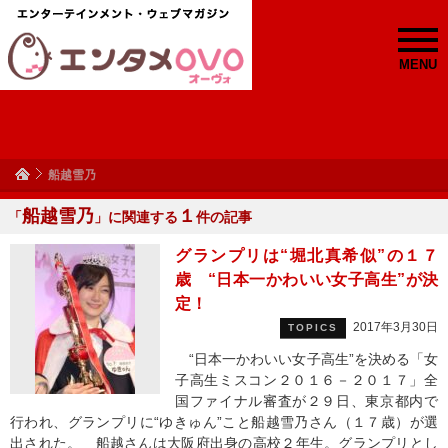
MENU
船越雪乃
船越雪乃
１
「
」に関連する
件の記事
グランプリは“堀北真希似”の１７
歳 “日本一かわいい女子高生”が決
定！
2017年3月30日
TOPICS
“日本一かわいい女子高生”を決める「女
子高生ミスコン２０１６－２０１７」全
国ファイナル審査が２９日、東京都内で
行われ、グランプリに“ゆきゅん”こと船越雪乃さん（１７歳）が選
出された。 船越さんは大阪府出身の高校２年生。グランプリとし