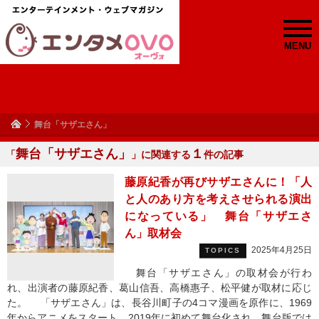
MENU
舞台「サザエさん」
舞台「サザエさん」
１
「
」に関連する
件の記事
藤原紀香が再びサザエさんに！「人
と人のあり方を考えさせられる演出
になっている」 舞台「サザエさ
ん」取材会
2025年4月25日
TOPICS
舞台「サザエさん」の取材会が行わ
れ、出演者の藤原紀香、葛山信吾、高橋惠子、松平健が取材に応じ
た。 「サザエさん」は、長谷川町子の4コマ漫画を原作に、1969
年からアニメをスタート。2019年に初めて舞台化され、舞台版では