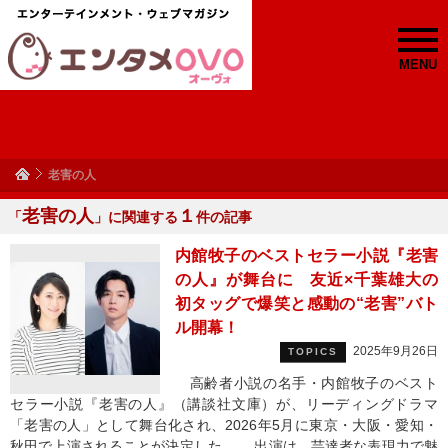
MENU
老害の人
老害の人
１
「
」に関連する
件の記事
内館牧子のベストセラー小説『老害
の人』が舞台に 友近×千葉雄大の
初タッグで爆笑と感動の“老害”バト
ル開幕！
2025年9月26日
TOPICS
高齢者小説の名手・内館牧子のベスト
セラー小説『老害の人』（講談社文庫）が、リーディングドラマ
「老害の人」として舞台化され、2026年5月に東京・大阪・愛知・
秋田で上演されることが決定した。 出演は、芸達者な表現力で魅