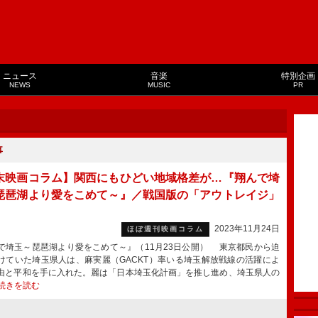
ニュース
音楽
特別企画
NEWS
MUSIC
PR
事
末映画コラム】関西にもひどい地域格差が…『翔んで埼
琵琶湖より愛をこめて～』／戦国版の「アウトレイジ」
』
2023年11月24日
ほぼ週刊映画コラム
で埼玉～琵琶湖より愛をこめて～』（11月23日公開） 東京都民から迫
けていた埼玉県人は、麻実麗（GACKT）率いる埼玉解放戦線の活躍によ
由と平和を手に入れた。麗は「日本埼玉化計画」を推し進め、埼玉県人の
続きを読む