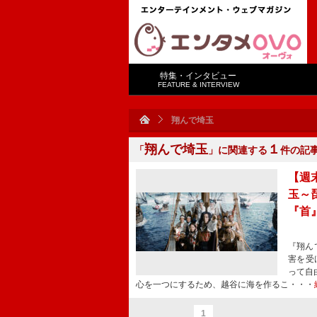
特集・インタビュー
FEATURE & INTERVIEW
翔んで埼玉
翔んで埼玉
１
「
」に関連する
件の記
【週
玉～
『首
『翔ん
害を受
って自
心を一つにするため、越谷に海を作るこ・・・
1