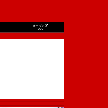
オーヴォ
OVO