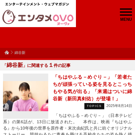
MENU
綿谷新
綿谷新
１
「
」に関連する
件の記事
「ちはやふる－めぐり－」「若者た
ちが頑張っている姿を見るとこっち
もやる気が出る」「来週はついに綿
谷新（新田真剣佑）が登場！」
2025年8月14日
TOPICS
「ちはやふる－めぐり－」（日本テレビ
系）の第6話が、13日に放送された。 本作は、映画『ちはやふ
る』から10年後の世界を原作者・末次由紀氏と共に紡ぐオリジナル
ストーリー。競技かるたに青春を懸ける高校生たちの姿を熱く描