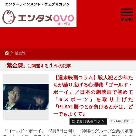
MENU
紫金陳
紫金陳
１
「
」に関連する
件の記事
【週末映画コラム】殺人犯と少年た
ちが繰り広げる心理戦『ゴールド・
ボーイ』／日本の劇映画で初めて
「eスポーツ」を取り上げた
『PLAY! 勝つとか負けるとかは、ど
ーでもよくて』
2024年3月8日
ほぼ週刊映画コラム
『ゴールド・ボーイ』（3月8日公開） 沖縄のグループ企業の婿養