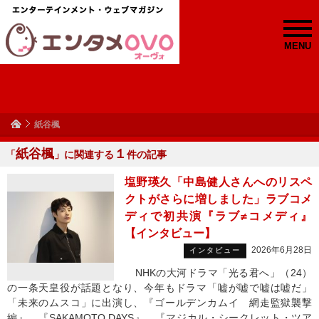
MENU
紙谷楓
紙谷楓
１
「
」に関連する
件の記事
塩野瑛久「中島健人さんへのリスペ
クトがさらに増しました」ラブコメ
ディで初共演『ラブ≠コメディ』
【インタビュー】
2026年6月28日
インタビュー
NHKの大河ドラマ「光る君へ」（24）
の一条天皇役が話題となり、今年もドラマ「嘘が嘘で嘘は嘘だ」
「未来のムスコ」に出演し、『ゴールデンカムイ 網走監獄襲撃
編』、『SAKAMOTO DAYS』、『マジカル・シークレット・ツア