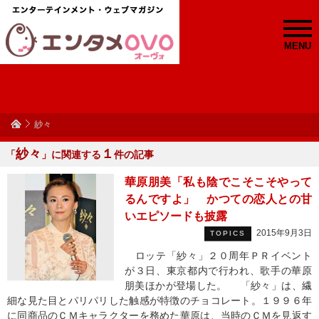
MENU
紗々
紗々
１
「
」に関連する
件の記事
華原朋美「私も陰でこそこそやって
るんですよ」 かつての恋人との甘
いエピソードも披露
2015年9月3日
TOPICS
ロッテ「紗々」２０周年ＰＲイベント
が３日、東京都内で行われ、歌手の華原
朋美ほかが登場した。 「紗々」は、繊
細な見た目とパリパリした触感が特徴のチョコレート。１９９６年
に同商品のＣＭキャラクターを務めた華原は、当時のＣＭを見返す