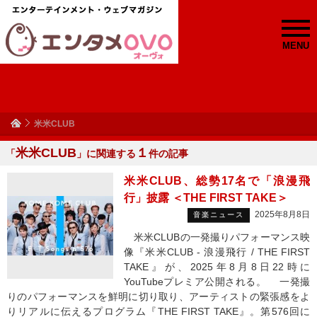
MENU
米米CLUB
米米CLUB
１
「
」に関連する
件の記事
米米CLUB、総勢17名で「浪漫飛
行」披露 ＜THE FIRST TAKE＞
2025年8月8日
音楽ニュース
米米CLUBの一発撮りパフォーマンス映
像『米米CLUB - 浪漫飛行 / THE FIRST
TAKE』が、2025年8月8日22時に
YouTubeプレミア公開される。 一発撮
りのパフォーマンスを鮮明に切り取り、アーティストの緊張感をよ
りリアルに伝えるプログラム『THE FIRST TAKE』。第576回に