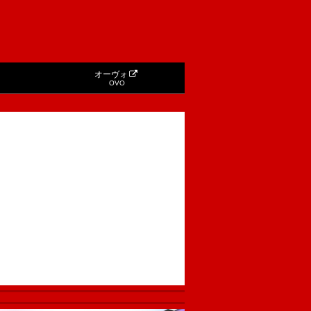
オーヴォ
OVO