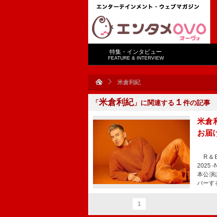
特集・インタビュー
FEATURE & INTERVIEW
米倉利紀
米倉利紀
１
「
」に関連する
件の記事
米倉利
お届け
R＆Bシ
2025
本公演
バーする
1