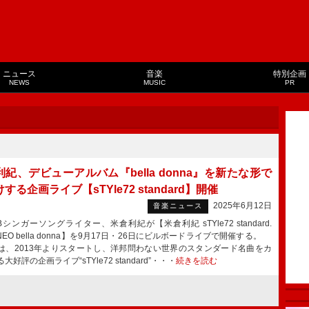
ニュース
音楽
特別企画
NEWS
MUSIC
PR
紀、デビューアルバム『bella donna』を新たな形で
する企画ライブ【sTYle72 standard】開催
2025年6月12日
音楽ニュース
ンガーソングライター、米倉利紀が【米倉利紀 sTYle72 standard.
 -NEO bella donna】を9月17日・26日にビルボードライブで開催する。
は、2013年よりスタートし、洋邦問わない世界のスタンダード名曲をカ
大好評の企画ライブ“sTYle72 standard”・・・
続きを読む