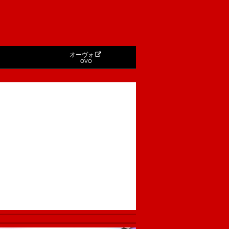
オーヴォ
OVO