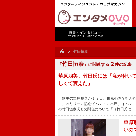
特集・インタビュー
FEATURE & INTERVIEW
竹田恒泰
竹田恒泰
２
「
」に関連する
件の記事
華原朋美、竹田氏には「私が付い
しくて震えた」
歌手の華原朋美が１２日、東京都内で行われ
－』のリリース記念イベントに出席、イベン
の竹田恒泰氏との関係について「（竹田氏に・
華原
いの