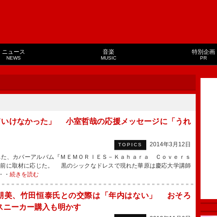
ニュース
音楽
特別企画
NEWS
MUSIC
PR
ていけなかった」 小室哲哉の応援メッセージに「うれ
2014年3月12日
TOPICS
た、カバーアルバム『ＭＥＭＯＲＩＥＳ－Ｋａｈａｒａ Ｃｏｖｅｒｓ
ト前に取材に応じた。 黒のシックなドレスで現れた華原は慶応大学講師
・・
続きを読む
朋美、竹田恒泰氏との交際は「年内はない」 おそろ
スニーカー購入も明かす