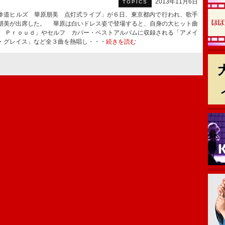
2013年11月6日
TOPICS
道ヒルズ 華原朋美 点灯式ライブ」が６日、東京都内で行われ、歌手
朋美が出席した。 華原は白いドレス姿で登場すると、自身の大ヒット曲
ｍ Ｐｒｏｕｄ」やセルフ カバー・ベストアルバムに収録される「アメイ
・グレイス」など全３曲を熱唱し・・・
続きを読む