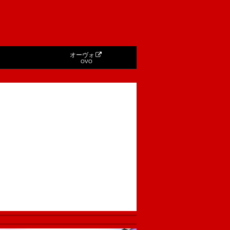
オーヴォ
OVO