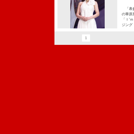
「表参
の華原
「Ｉ’
ジング
1