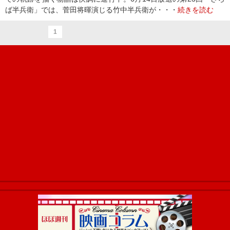
ば半兵衛」では、菅田将暉演じる竹中半兵衛が・・・
続きを読む
1