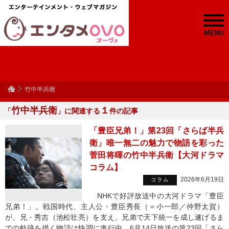
MENU
竹中半兵衛
竹中半兵衛
１
「
」に関連する
件の記事
「豊臣兄弟！」第23回「さらば半兵
衛」唯一無二の魅力で物語を彩った
菅田将暉の竹中半兵衛【大河ドラマ
コラム】
2026年6月19日
コラム
NHKで好評放送中の大河ドラマ「豊臣
兄弟！」。戦国時代、主人公・豊臣秀長（＝小一郎／仲野太賀）
が、兄・秀吉（池松壮亮）を支え、兄弟で天下統一を成し遂げるま
での軌跡を描く物語は快調に進行中。6月14日放送の第23回「さら