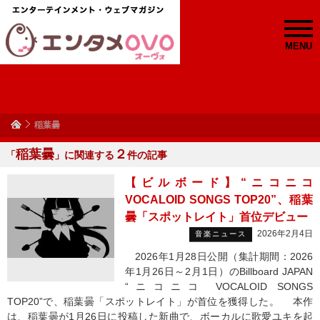
MENU
稲葉曇
稲葉曇
２
「
」に関連する
件の記事
【ビルボード】“ニコニコ
VOCALOID SONGS TOP20”、稲葉
曇「スポットレイト」首位デビュー
2026年2月4日
音楽ニュース
2026年1月28日公開（集計期間：2026
年1月26日～2月1日）のBillboard JAPAN
“ニコニコ VOCALOID SONGS
TOP20”で、稲葉曇「スポットレイト」が首位を獲得した。 本作
は、稲葉曇が1月26日に投稿した新曲で、ボーカルに歌愛ユキを起