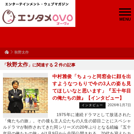
MENU
秋野太作
秋野太作
２
「
」に関連する
件の記事
中村雅俊「ちょっと同窓会に顔を出
すようなつもりで今の3人の姿も見
てほしいなと思います」『五十年目
の俺たちの旅』【インタビュー】
2026年1月7日
インタビュー
1975年に連続ドラマとして放送された
「俺たちの旅」。その後も主人公たちの人生の節目ごとにスペシャ
ルドラマが制作されてきた同シリーズの20年ぶりとなる続編『五十
年目の俺たちの旅』が1月9日から全国公開される。70代を迎えたカ