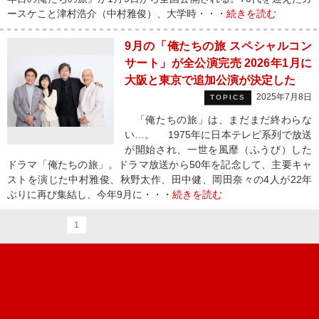
ースケこと津村浩介（中村雅俊）、大学時・・・
続きを読む
9月の「俺たちの旅 スペシャルコン
サート」が全公演完売 2026年1月に
大阪と東京で追加公演が決定した
2025年7月8日
TOPICS
「俺たちの旅」は、まだまだ終わらな
い…。 1975年に日本テレビ系列で放送
が開始され、一世を風靡（ふうび）した
ドラマ「俺たちの旅」。ドラマ放送から50年を記念して、主要キャ
ストを演じた中村雅俊、秋野太作、田中健、岡田奈々の4人が22年
ぶりに再び集結し、今年9月に・・・
続きを読む
1